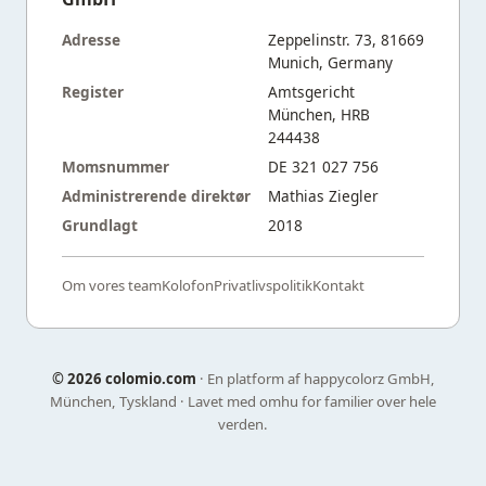
Adresse
Zeppelinstr. 73, 81669
Munich, Germany
Register
Amtsgericht
München, HRB
244438
Momsnummer
DE 321 027 756
Administrerende direktør
Mathias Ziegler
Grundlagt
2018
Om vores team
Kolofon
Privatlivspolitik
Kontakt
©
2026 colomio.com
· En platform af happycolorz GmbH,
München, Tyskland · Lavet med omhu for familier over hele
verden.