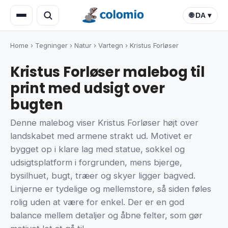
🌐 DA ▾
Home
›
Tegninger
›
Natur
›
Vartegn
›
Kristus Forløser
Kristus Forløser malebog til
print med udsigt over
bugten
Denne malebog viser Kristus Forløser højt over
landskabet med armene strakt ud. Motivet er
bygget op i klare lag med statue, sokkel og
udsigtsplatform i forgrunden, mens bjerge,
bysilhuet, bugt, træer og skyer ligger bagved.
Linjerne er tydelige og mellemstore, så siden føles
rolig uden at være for enkel. Der er en god
balance mellem detaljer og åbne felter, som gør