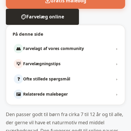
Gratis malebog
Farvelæg online
På denne side
👥
Farvelagt af vores community
›
💡
Farvelægningstips
›
❓
Ofte stillede spørgsmål
›
🖼️
Relaterede malebøger
›
Den passer godt til børn fra cirka 7 til 12 år og til alle,
der gerne vil have et naturmotiv med middel
sværhedsgrad. Den fungerer godt til rolige pauser