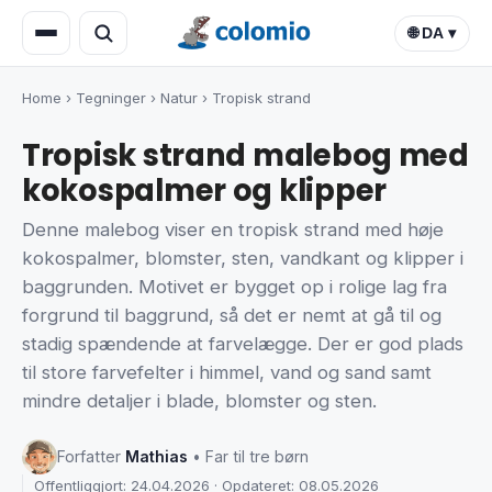
🌐 DA ▾
Home
›
Tegninger
›
Natur
›
Tropisk strand
Tropisk strand malebog med
kokospalmer og klipper
Denne malebog viser en tropisk strand med høje
kokospalmer, blomster, sten, vandkant og klipper i
baggrunden. Motivet er bygget op i rolige lag fra
forgrund til baggrund, så det er nemt at gå til og
stadig spændende at farvelægge. Der er god plads
til store farvefelter i himmel, vand og sand samt
mindre detaljer i blade, blomster og sten.
Forfatter
Mathias
• Far til tre børn
Offentliggjort: 24.04.2026 · Opdateret: 08.05.2026