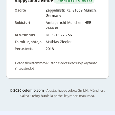
happycolorz GmbH
VAHVISTETTU YRITYS
Osoite
Zeppelinstr. 73, 81669 Munich,
Germany
Rekisteri
Amtsgericht München, HRB
244438
ALV-tunnus
DE 321 027 756
Toimitusjohtaja
Mathias Ziegler
Perustettu
2018
Tietoa tiimistämme
Sivuston tiedot
Tietosuojakäytäntö
Yhteystiedot
©
2026 colomio.com
· Alusta: happycolorz GmbH, München,
Saksa · Tehty huolella perheille ympäri maailmaa.