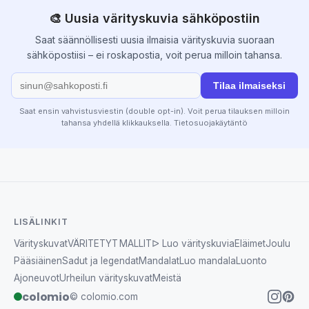
🎨 Uusia värityskuvia sähköpostiin
Saat säännöllisesti uusia ilmaisia värityskuvia suoraan
sähköpostiisi – ei roskapostia, voit perua milloin tahansa.
Tilaa ilmaiseksi
Saat ensin vahvistusviestin (double opt-in). Voit perua tilauksen milloin
tahansa yhdellä klikkauksella.
Tietosuojakäytäntö
LISÄLINKIT
Värityskuvat
VÄRITETYT MALLIT
ᐅ Luo värityskuvia
Eläimet
Joulu
Pääsiäinen
Sadut ja legendat
Mandalat
Luo mandala
Luonto
Ajoneuvot
Urheilun värityskuvat
Meistä
colomio
© colomio.com