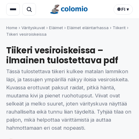
🌐 FI ▾
Home
›
Värityskuvat
›
Eläimet
›
Eläimet eläintarhassa
›
Tiikerit
›
Tiikeri vesiroiskeissa
Tiikeri vesiroiskeissa –
ilmainen tulostettava pdf
Tässä tulostettava tiikeri kulkee matalan lammikon
läpi, ja tassujen ympärillä näkyy iloisia vesiroiskeita.
Kuvassa erottuvat paksut raidat, pitkä häntä,
muutama kivi ja pienet ruohotupsut. Viivat ovat
selkeät ja melko suuret, joten värityskuva näyttää
rauhalliselta eikä tunnu liian täydeltä. Tyhjää tilaa on
paljon, mikä helpottaa värittämistä ja auttaa
hahmottamaan eri osat nopeasti.