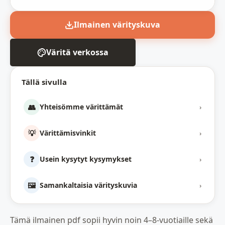
Ilmainen värityskuva
Väritä verkossa
Tällä sivulla
👥
Yhteisömme värittämät
›
💡
Värittämisvinkit
›
❓
Usein kysytyt kysymykset
›
🖼️
Samankaltaisia värityskuvia
›
Tämä ilmainen pdf sopii hyvin noin 4–8-vuotiaille sekä