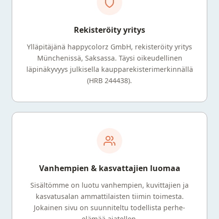
Rekisteröity yritys
Ylläpitäjänä happycolorz GmbH, rekisteröity yritys
Münchenissä, Saksassa. Täysi oikeudellinen
läpinäkyvyys julkisella kaupparekisterimerkinnällä
(HRB 244438).
Vanhempien & kasvattajien luomaa
Sisältömme on luotu vanhempien, kuvittajien ja
kasvatusalan ammattilaisten tiimin toimesta.
Jokainen sivu on suunniteltu todellista perhe-
elämää ajatellen.