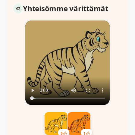
Yhteisömme värittämät
5
1