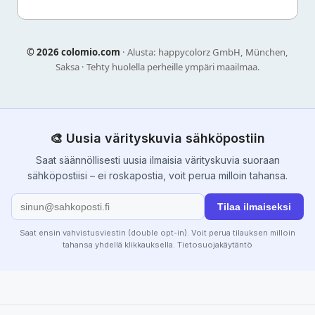
©
2026 colomio.com
· Alusta: happycolorz GmbH, München,
Saksa · Tehty huolella perheille ympäri maailmaa.
🎨 Uusia värityskuvia sähköpostiin
Saat säännöllisesti uusia ilmaisia värityskuvia suoraan
sähköpostiisi – ei roskapostia, voit perua milloin tahansa.
Tilaa ilmaiseksi
Saat ensin vahvistusviestin (double opt-in). Voit perua tilauksen milloin
tahansa yhdellä klikkauksella.
Tietosuojakäytäntö