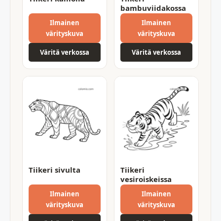
bambuviidakossa
Ilmainen
Ilmainen
värityskuva
värityskuva
Väritä verkossa
Väritä verkossa
Tiikeri sivulta
Tiikeri
vesiroiskeissa
Ilmainen
Ilmainen
värityskuva
värityskuva