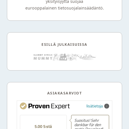
yksityisyyttä suojaa
eurooppalainen tietosuojalainsäädäntö.
ESILLÄ JULKAISUISSA
ASIAKASARVIOT
lisätietoja
Suositus! Sehr
dankbar für den
5.00 5:stä
gratis Download!