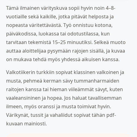
Tämä ilmainen värityskuva sopii hyvin noin 4–8-
vuotiaille sekä kaikille, jotka pitävät helposta ja
nopeasta väritettävästä. Työ onnistuu kotona,
päiväkodissa, luokassa tai odotustilassa, kun
tarvitaan tekemistä 15–25 minuutiksi. Selkeä muoto
auttaa aloittelijaa pysymään rajojen sisällä, ja kuvaa
on mukava tehdä myös yhdessä aikuisen kanssa.
Valkotiikerin turkkiin sopivat klassinen valkoinen ja
musta, pehmeä kerman sävy tummanharmaiden
raitojen kanssa tai hieman viileämmät sävyt, kuten
vaaleansininen ja hopea. Jos haluat tavallisemman
ilmeen, myös oranssi ja musta toimivat hyvin.
Värikynät, tussit ja vahaliidut sopivat tähän pdf-
kuvaan mainiosti.