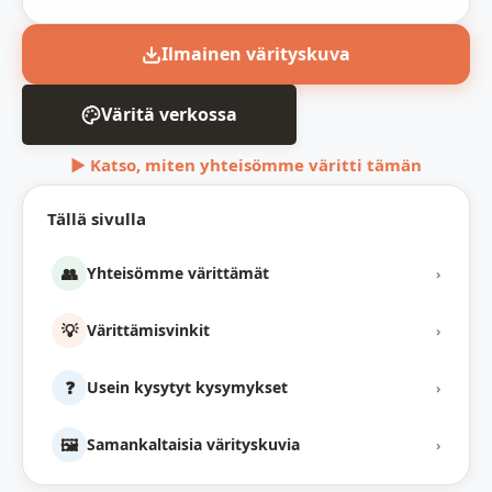
Ilmainen värityskuva
Väritä verkossa
▶ Katso, miten yhteisömme väritti tämän
Tällä sivulla
👥
Yhteisömme värittämät
›
💡
Värittämisvinkit
›
❓
Usein kysytyt kysymykset
›
🖼️
Samankaltaisia värityskuvia
›