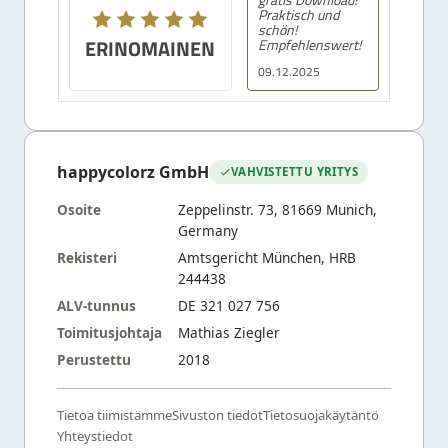
Praktisch und
schön!
ERINOMAINEN
Empfehlenswert!
09.12.2025
happycolorz GmbH
VAHVISTETTU YRITYS
Osoite
Zeppelinstr. 73, 81669 Munich,
Germany
Rekisteri
Amtsgericht München, HRB
244438
ALV-tunnus
DE 321 027 756
Toimitusjohtaja
Mathias Ziegler
Perustettu
2018
Tietoa tiimistämme
Sivuston tiedot
Tietosuojakäytäntö
Yhteystiedot