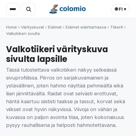
🌐 FI ▾
Home
›
Värityskuvat
›
Eläimet
›
Eläimet eläintarhassa
›
Tiikerit
›
Valkotiikeri sivulta
Valkotiikeri värityskuva
sivulta lapsille
Tässä tulostettava valkotiikeri näkyy selkeässä
sivuprofiilissa. Piirros on sarjakuvamainen ja
ystävällinen, joten hahmo näyttää pehmeältä eikä
liian jännittävältä. Raidat ovat selvästi erottuvat,
häntä kaartuu siististi taakse ja tassut, korvat sekä
viikset ovat hyvin näkyvissä. Viivoja on vähän ja
kuvassa on paljon avointa tilaa, joten kokonaisuus
pysyy rauhallisena ja helposti hahmotettavana.