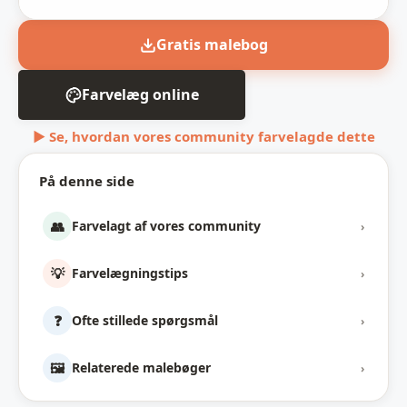
Gratis malebog
Farvelæg online
▶ Se, hvordan vores community farvelagde dette
På denne side
👥
Farvelagt af vores community
›
💡
Farvelægningstips
›
❓
Ofte stillede spørgsmål
›
🖼️
Relaterede malebøger
›