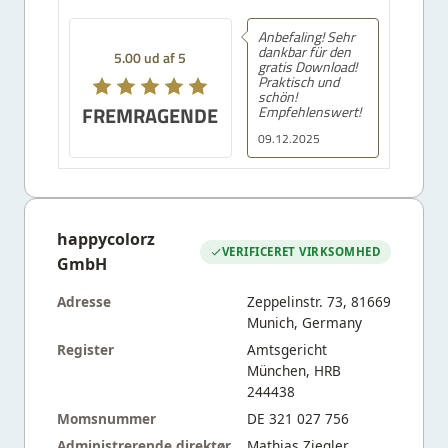
Anbefaling! Sehr
dankbar für den
5.00 ud af 5
gratis Download!
Praktisch und
schön!
FREMRAGENDE
Empfehlenswert!
09.12.2025
happycolorz
VERIFICERET VIRKSOMHED
GmbH
Adresse
Zeppelinstr. 73, 81669
Munich, Germany
Register
Amtsgericht
München, HRB
244438
Momsnummer
DE 321 027 756
Administrerende direktør
Mathias Ziegler