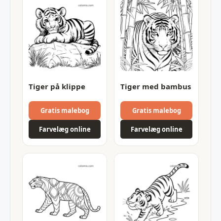
Tiger på klippe
Tiger med bambus
Gratis malebog
Gratis malebog
Farvelæg online
Farvelæg online