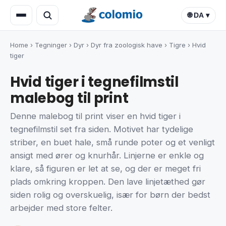
🌐 DA ▾
Home
›
Tegninger
›
Dyr
›
Dyr fra zoologisk have
›
Tigre
›
Hvid
tiger
Hvid tiger i tegnefilmstil
malebog til print
Denne malebog til print viser en hvid tiger i
tegnefilmstil set fra siden. Motivet har tydelige
striber, en buet hale, små runde poter og et venligt
ansigt med ører og knurhår. Linjerne er enkle og
klare, så figuren er let at se, og der er meget fri
plads omkring kroppen. Den lave linjetæthed gør
siden rolig og overskuelig, især for børn der bedst
arbejder med store felter.