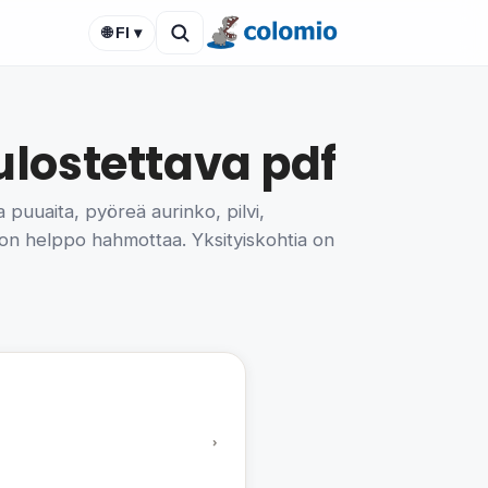
🌐 FI ▾
lostettava pdf
puuaita, pyöreä aurinko, pilvi,
 on helppo hahmottaa. Yksityiskohtia on
›