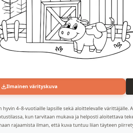
Ilmainen värityskuva
 hyvin 4–8-vuotiaille lapsille sekä aloittelevalle värittäjälle. 
otustilassa, kun tarvitaan mukava ja helposti aloitettava te
aan rajaamista ilman, että kuva tuntuu liian täyteen piirrety