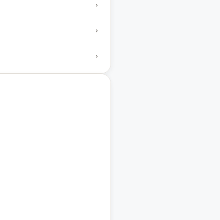
›
›
›