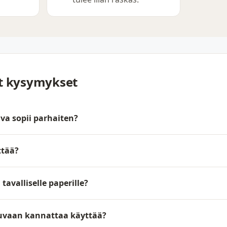
yt kysymykset
va sopii parhaiten?
ttää?
avalliselle paperille?
kuvaan kannattaa käyttää?