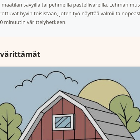
lä maatilan sävyillä tai pehmeillä pastelliväreillä. Lehmän m
rottuvat hyvin toisistaan, joten työ näyttää valmiilta nopea
0 minuutin värittelyhetkeen.
värittämät