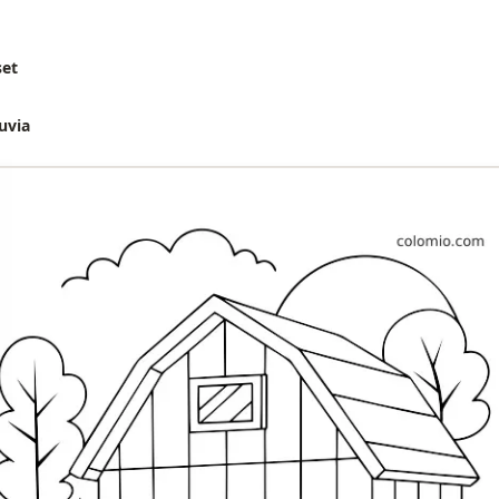
set
uvia