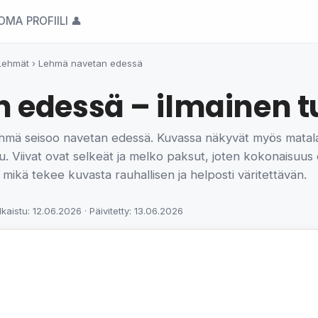
OMA PROFIILI 👤
Lehmät
›
Lehmä navetan edessä
edessä – ilmainen tu
hmä seisoo navetan edessä. Kuvassa näkyvät myös matala 
 Viivat ovat selkeät ja melko paksut, joten kokonaisuus
i, mikä tekee kuvasta rauhallisen ja helposti väritettävän.
lkaistu: 12.06.2026 · Päivitetty: 13.06.2026