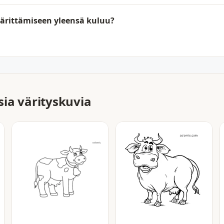
rittämiseen yleensä kuluu?
ia värityskuvia