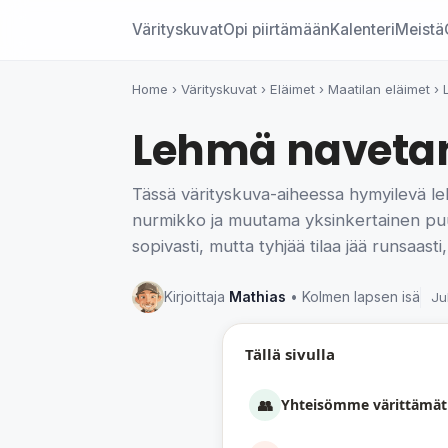
Värityskuvat
Opi piirtämään
Kalenteri
Meistä
Home
›
Värityskuvat
›
Eläimet
›
Maatilan eläimet
›
Lehmä navetan 
Tässä värityskuva-aiheessa hymyilevä le
nurmikko ja muutama yksinkertainen puu.
sopivasti, mutta tyhjää tilaa jää runsaast
Kirjoittaja
Mathias
• Kolmen lapsen isä
Ju
Tällä sivulla
👥
Yhteisömme värittämät