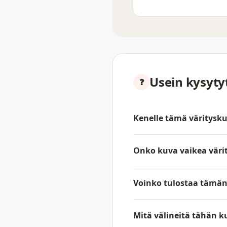
Usein kysyt
Kenelle tämä väritysku
Onko kuva vaikea väri
Voinko tulostaa tämän t
Mitä välineitä tähän 