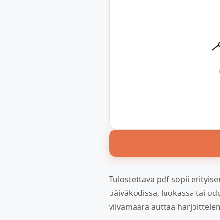
Tulostettava pdf sopii erityisen
päiväkodissa, luokassa tai od
viivamäärä auttaa harjoittelem