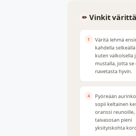
Vinkit värit
Väritä lehmä ensi
kahdella selkeällä 
kuten valkoisella 
mustalla, jotta se
navetasta hyvin.
Pyöreään aurink
sopii keltainen ke
oranssi reunoille, 
taivasosan pieni
yksityiskohta kor