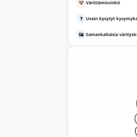
💡
Värittämisvinkit
❓
Usein kysytyt kysymyk
🖼️
Samankaltaisia väritysk