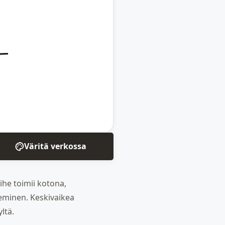
Väritä verkossa
Aihe toimii kotona,
keminen. Keskivaikea
ltä.