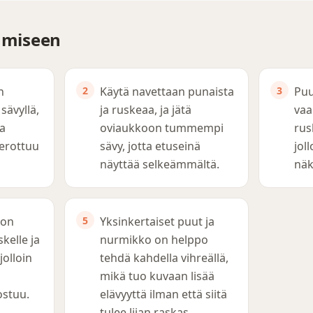
tämiseen
n
Käytä navettaan punaista
Puu
sävyllä,
ja ruskeaa, ja jätä
vaa
ja
oviaukkoon tummempi
rus
 erottuu
sävy, jotta etuseinä
jol
näyttää selkeämmältä.
näk
oon
Yksinkertaiset puut ja
skelle ja
nurmikko on helppo
jolloin
tehdä kahdella vihreällä,
mikä tuo kuvaan lisää
ostuu.
elävyyttä ilman että siitä
tulee liian raskas.