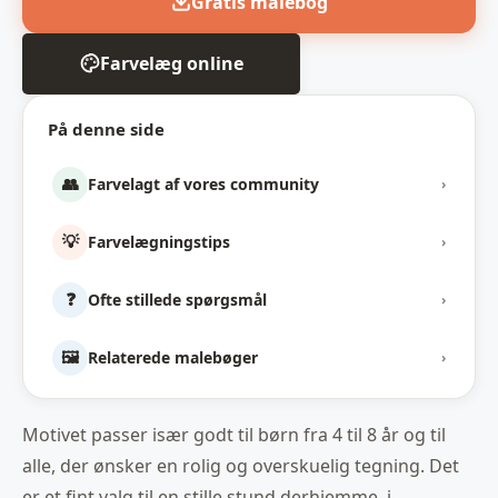
Gratis malebog
Farvelæg online
På denne side
👥
Farvelagt af vores community
›
💡
Farvelægningstips
›
❓
Ofte stillede spørgsmål
›
🖼️
Relaterede malebøger
›
Motivet passer især godt til børn fra 4 til 8 år og til
alle, der ønsker en rolig og overskuelig tegning. Det
er et fint valg til en stille stund derhjemme, i