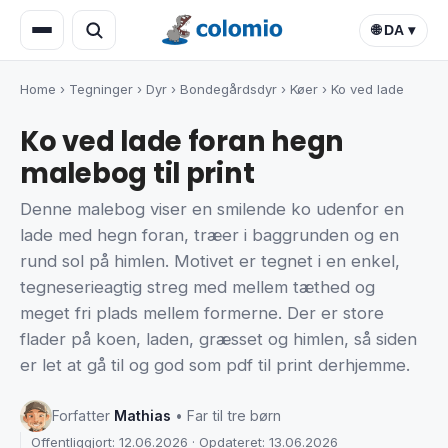
🌐 DA ▾
Home
›
Tegninger
›
Dyr
›
Bondegårdsdyr
›
Køer
›
Ko ved lade
Ko ved lade foran hegn
malebog til print
Denne malebog viser en smilende ko udenfor en
lade med hegn foran, træer i baggrunden og en
rund sol på himlen. Motivet er tegnet i en enkel,
tegneserieagtig streg med mellem tæthed og
meget fri plads mellem formerne. Der er store
flader på koen, laden, græsset og himlen, så siden
er let at gå til og god som pdf til print derhjemme.
Forfatter
Mathias
• Far til tre børn
Offentliggjort: 12.06.2026 · Opdateret: 13.06.2026