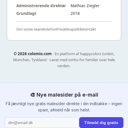
Administrerende direktør
Mathias Ziegler
Grundlagt
2018
Om vores team
Kolofon
Privatlivspolitik
Kontakt
©
2026 colomio.com
· En platform af happycolorz GmbH,
München, Tyskland · Lavet med omhu for familier over hele
verden.
🎨 Nye malesider på e-mail
Få jævnligt nye gratis malesider direkte i din indbakke – ingen
spam, afmeld når som helst.
Tilmeld dig gratis