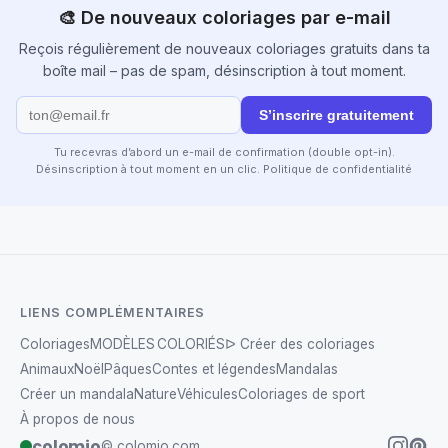
🎨 De nouveaux coloriages par e-mail
Reçois régulièrement de nouveaux coloriages gratuits dans ta
boîte mail – pas de spam, désinscription à tout moment.
S’inscrire gratuitement
Tu recevras d’abord un e-mail de confirmation (double opt-in).
Désinscription à tout moment en un clic.
Politique de confidentialité
LIENS COMPLÉMENTAIRES
Coloriages
MODÈLES COLORIÉS
ᐅ Créer des coloriages
Animaux
Noël
Pâques
Contes et légendes
Mandalas
Créer un mandala
Nature
Véhicules
Coloriages de sport
À propos de nous
colomio
© colomio.com