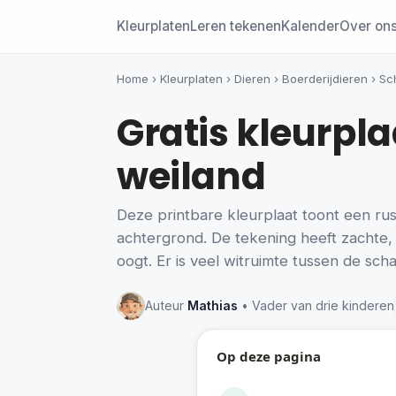
Kleurplaten
Leren tekenen
Kalender
Over on
Home
›
Kleurplaten
›
Dieren
›
Boerderijdieren
›
Sc
Gratis kleurpl
weiland
Deze printbare kleurplaat toont een r
achtergrond. De tekening heeft zachte, 
oogt. Er is veel witruimte tussen de sc
Auteur
Mathias
• Vader van drie kinderen
Op deze pagina