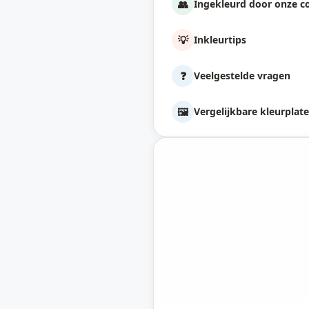
👥
Ingekleurd door onze 
💡
Inkleurtips
❓
Veelgestelde vragen
🖼️
Vergelijkbare kleurplat