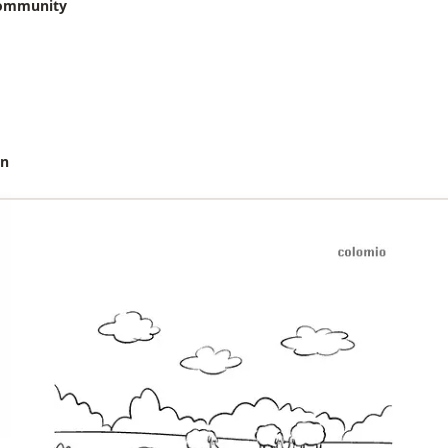
community
en