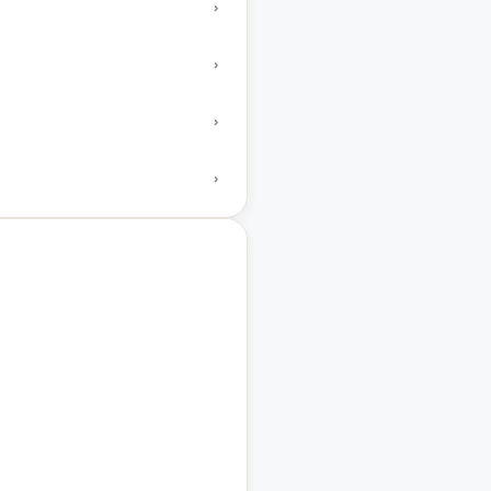
›
›
›
›