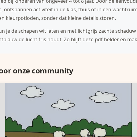
oed bij kinderen van ongeveer 4 tot 8 jaar. Door de eenvoudi
e, ontspannen activiteit in de klas, thuis of in een wachtru
en kleurpotloden, zonder dat kleine details storen.
kun je de schapen wit laten en met lichtgrijs zachte schad
ichtblauw de lucht fris houdt. Zo blijft deze pdf helder en mak
door onze community