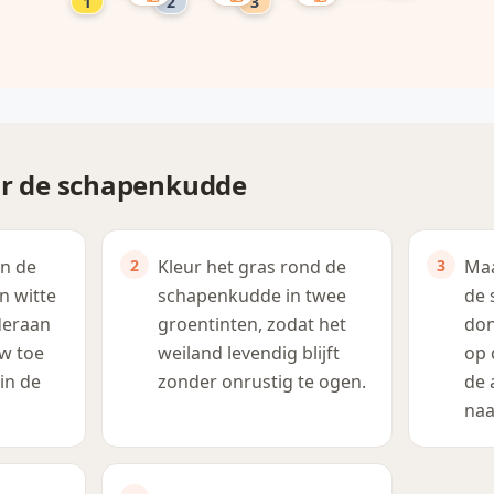
or de schapenkudde
in de
Kleur het gras rond de
Maa
n witte
schapenkudde in twee
de 
deraan
groentinten, zodat het
don
uw toe
weiland levendig blijft
op 
in de
zonder onrustig te ogen.
de 
naa