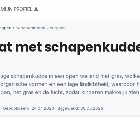
s
MIJN PROFIEL 👤
hapen
›
Schapenkudde kleurplaat
aat met schapenkudde 
ustige schapenkudde in een open weiland met gras, wolk
organische vormen en een lage lijndichtheid, waardoor het
hapen, het gras en de lucht, zodat kinderen makkelijk zi
Gepubliceerd: 24.04.2026 · Bijgewerkt: 08.05.2026