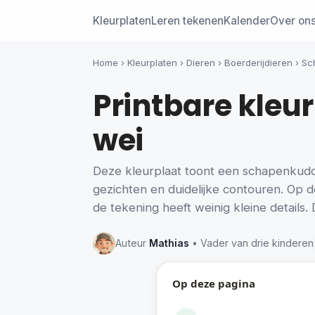
Kleurplaten
Leren tekenen
Kalender
Over on
Home
›
Kleurplaten
›
Dieren
›
Boerderijdieren
›
Sc
Printbare kleu
wei
Deze kleurplaat toont een schapenkudde
gezichten en duidelijke contouren. Op de
de tekening heeft weinig kleine details. 
Auteur
Mathias
• Vader van drie kinderen
Op deze pagina