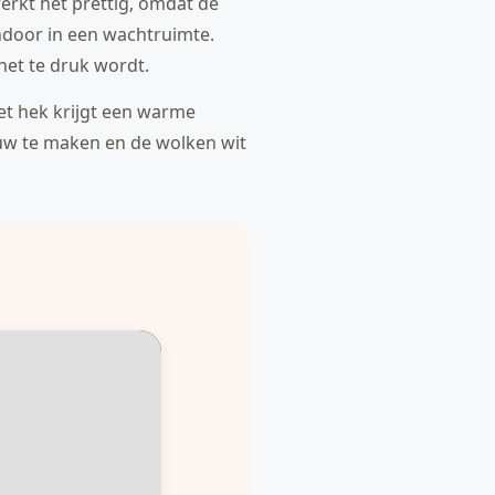
werkt het prettig, omdat de
endoor in een wachtruimte.
het te druk wordt.
Het hek krijgt een warme
lauw te maken en de wolken wit