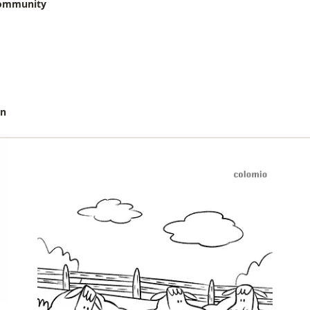
community
en