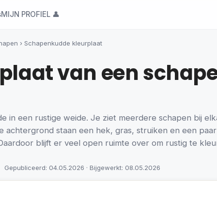
s
MIJN PROFIEL 👤
hapen
›
Schapenkudde kleurplaat
rplaat van een schap
 in een rustige weide. Je ziet meerdere schapen bij el
 achtergrond staan een hek, gras, struiken en een paar si
Daardoor blijft er veel open ruimte over om rustig te kleu
Gepubliceerd: 04.05.2026 · Bijgewerkt: 08.05.2026