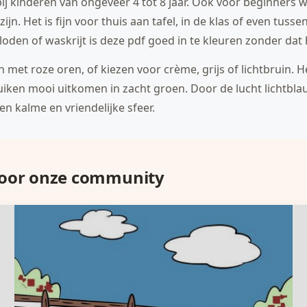
bij kinderen van ongeveer 4 tot 8 jaar. Ook voor beginners 
n. Het is fijn voor thuis aan tafel, in de klas of even tuss
loden of waskrijt is deze pdf goed in te kleuren zonder dat 
 met roze oren, of kiezen voor crème, grijs of lichtbruin. 
struiken mooi uitkomen in zacht groen. Door de lucht lichtb
een kalme en vriendelijke sfeer.
door onze community