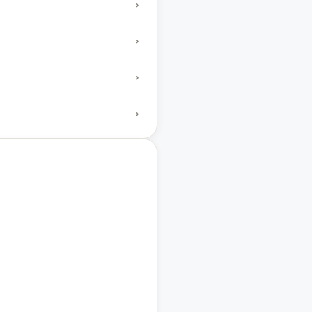
›
›
›
›