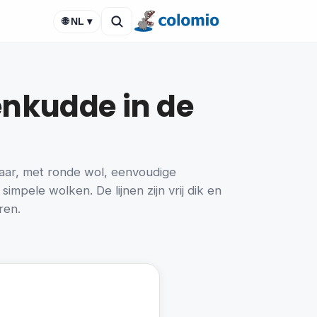
🌐 NL ▾
enkudde in de
kaar, met ronde wol, eenvoudige
mpele wolken. De lijnen zijn vrij dik en
ren.