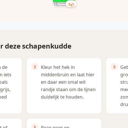
3
or deze schapenkudde
n de
Kleur het hek in
Geb
 iets
middenbruin en laat hier
gro
oals
en daar een smal wit
str
grijs,
randje staan om de lijnen
mee
oed
duidelijk te houden.
zon
dru
t of
Roze oren en