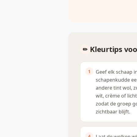
Kleurtips vo
Geef elk schaap i
schapenkudde een
andere tint wol, z
wit, crème of licht
zodat de groep g
zichtbaar blijft.
Laat de wolken wi