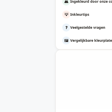
👥
Ingekleurd door onze 
💡
Inkleurtips
❓
Veelgestelde vragen
🖼️
Vergelijkbare kleurplat