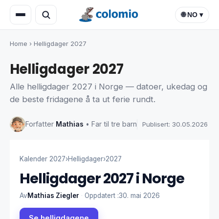
🌐 NO ▾
Home
›
Helligdager 2027
Helligdager 2027
Alle helligdager 2027 i Norge — datoer, ukedag og
de beste fridagene å ta ut ferie rundt.
Forfatter
Mathias
• Far til tre barn
Publisert: 30.05.2026
Kalender 2027
›
Helligdager
›
2027
Helligdager 2027 i Norge
Av
Mathias Ziegler
·
Oppdatert :
30. mai 2026
Se helligdagene