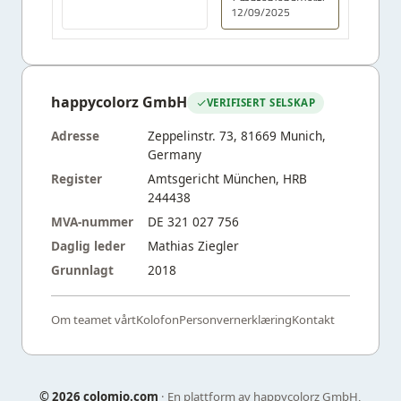
Empfehlenswert!
12/09/2025
happycolorz GmbH
VERIFISERT SELSKAP
Adresse
Zeppelinstr. 73, 81669 Munich,
Germany
Register
Amtsgericht München, HRB
244438
MVA-nummer
DE 321 027 756
Daglig leder
Mathias Ziegler
Grunnlagt
2018
Om teamet vårt
Kolofon
Personvernerklæring
Kontakt
©
2026 colomio.com
· En plattform av happycolorz GmbH,