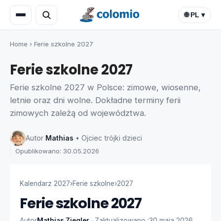
🌐 PL ▾
Home
›
Ferie szkolne 2027
Ferie szkolne 2027
Ferie szkolne 2027 w Polsce: zimowe, wiosenne,
letnie oraz dni wolne. Dokładne terminy ferii
zimowych zależą od województwa.
Autor
Mathias
• Ojciec trójki dzieci
Opublikowano: 30.05.2026
Kalendarz 2027
›
Ferie szkolne
›
2027
Ferie szkolne 2027
Autor
Mathias Ziegler
·
Zaktualizowano :
30 maja 2026