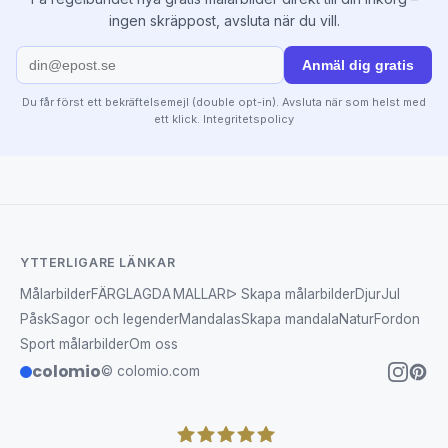
ingen skräppost, avsluta när du vill.
Anmäl dig gratis
Du får först ett bekräftelsemejl (double opt-in). Avsluta när som helst med
ett klick.
Integritetspolicy
YTTERLIGARE LÄNKAR
Målarbilder
FÄRGLAGDA MALLAR
ᐅ Skapa målarbilder
Djur
Jul
Påsk
Sagor och legender
Mandalas
Skapa mandala
Natur
Fordon
Sport målarbilder
Om oss
colomio
© colomio.com