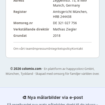
Adress
Zeppelinstr. 73, 81669
Munich, Germany
Register
Amtsgericht München,
HRB 244438
Momsreg.nr
DE 321 027 756
Verkställande direktör
Mathias Ziegler
Grundat
2018
Om vårt team
Impressum
Integritetspolicy
Kontakt
©
2026 colomio.com
· En plattform av happycolorz GmbH,
München, Tyskland · Skapad med omsorg för familjer världen över.
🎨 Nya målarbilder via e-post
Få regelbundet nya gratis målarbilder direkt till din inkorg –