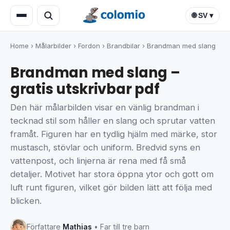
🌐 SV ▾
Home
›
Målarbilder
›
Fordon
›
Brandbilar
›
Brandman med slang
Brandman med slang –
gratis utskrivbar pdf
Den här målarbilden visar en vänlig brandman i
tecknad stil som håller en slang och sprutar vatten
framåt. Figuren har en tydlig hjälm med märke, stor
mustasch, stövlar och uniform. Bredvid syns en
vattenpost, och linjerna är rena med få små
detaljer. Motivet har stora öppna ytor och gott om
luft runt figuren, vilket gör bilden lätt att följa med
blicken.
Författare
Mathias
• Far till tre barn