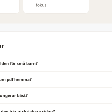
fokus.
or
lden för små barn?
 som pdf hemma?
fungerar bäst?
l den här utskrivbara sidan?