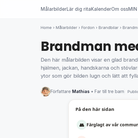
Målarbilder
Lär dig rita
Kalender
Om oss
MIN 
Home
›
Målarbilder
›
Fordon
›
Brandbilar
›
Brandma
Brandman med v
Den här målarbilden visar en glad brand
hjälmen, jackan, handskarna och stövlarn
ytor som gör bilden lugn och lätt att fylla
Författare
Mathias
• Far till tre barn
Publi
På den här sidan
👥
Färglagt av vår commun