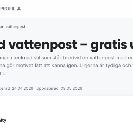
PROFIL 👤
n vattenpost
attenpost – gratis u
man i tecknad stil som står bredvid en vattenpost med e
a gör motivet lätt att känna igen. Linjerna är tydliga oc
 i.
cerad: 24.04.2026 · Uppdaterad: 08.05.2026
ity