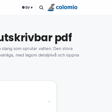
🌐 SV ▾
tskrivbar pdf
n slang som sprutar vatten. Den stora
h vänliga, med lagom detaljnivå och öppna
›