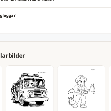
rglägga?
arbilder