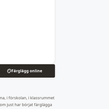
Färglägg online
ma, i förskolan, i klassrummet
 som just har börjat färglägga