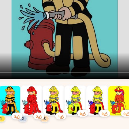
0
0
0
3
2
1