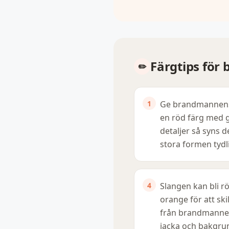
Färgtips fö
Ge brandmannens
en röd färg med 
detaljer så syns d
stora formen tydli
Slangen kan bli rö
orange för att skil
från brandmanne
jacka och bakgru