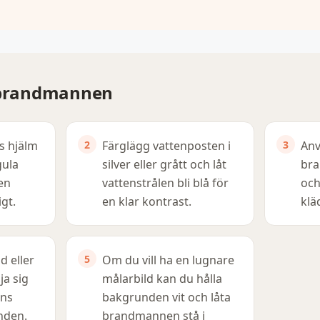
r brandmannen
 hjälm
Färglägg vattenposten i
Anv
gula
silver eller grått och låt
bra
en
vattenstrålen bli blå för
och
gt.
en klar kontrast.
klä
d eller
Om du vill ha en lugnare
ja sig
målarbild kan du hålla
ns
bakgrunden vit och låta
nden.
brandmannen stå i