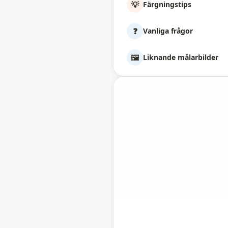
💡
Färgningstips
❓
Vanliga frågor
🖼️
Liknande målarbilder