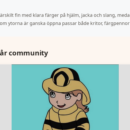
särskilt fin med klara färger på hjälm, jacka och slang, me
rsom ytorna är ganska öppna passar både kritor, färgpenno
vår community