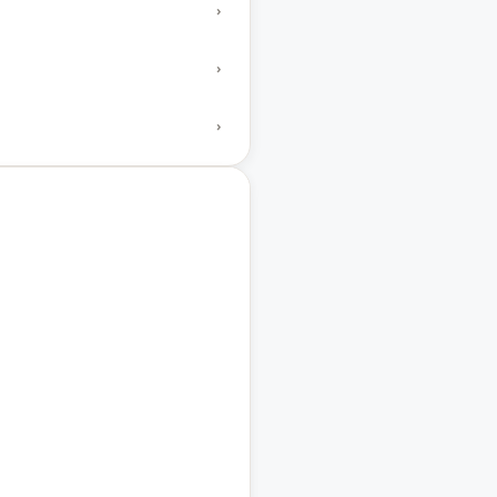
›
›
›