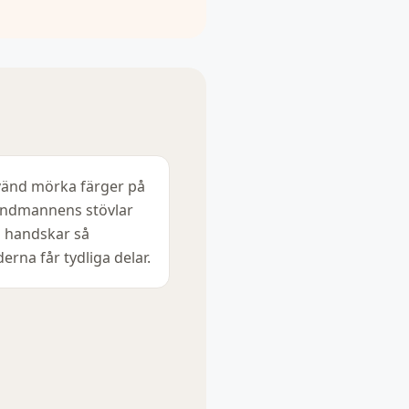
änd mörka färger på
ndmannens stövlar
 handskar så
derna får tydliga delar.