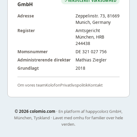
VERIFICERET VIRKSOMHED
GmbH
Adresse
Zeppelinstr. 73, 81669
Munich, Germany
Register
Amtsgericht
München, HRB
244438
Momsnummer
DE 321 027 756
Administrerende direktør
Mathias Ziegler
Grundlagt
2018
Om vores team
Kolofon
Privatlivspolitik
Kontakt
©
2026 colomio.com
· En platform af happycolorz GmbH,
München, Tyskland · Lavet med omhu for familier over hele
verden.