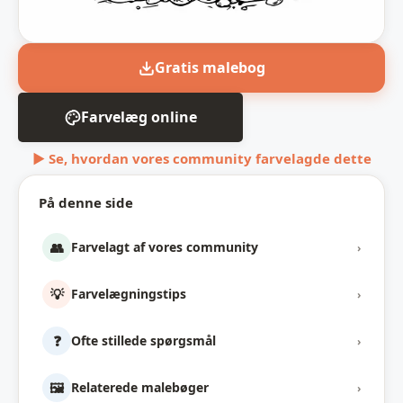
Gratis malebog
Farvelæg online
▶ Se, hvordan vores community farvelagde dette
På denne side
👥
Farvelagt af vores community
›
💡
Farvelægningstips
›
❓
Ofte stillede spørgsmål
›
🖼️
Relaterede malebøger
›