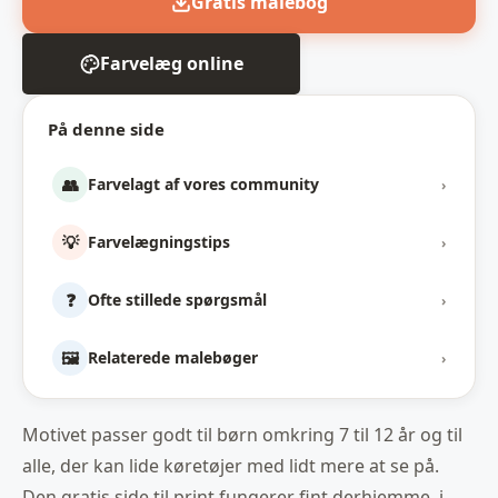
Gratis malebog
Farvelæg online
På denne side
👥
Farvelagt af vores community
›
💡
Farvelægningstips
›
❓
Ofte stillede spørgsmål
›
🖼️
Relaterede malebøger
›
Motivet passer godt til børn omkring 7 til 12 år og til
alle, der kan lide køretøjer med lidt mere at se på.
Den gratis side til print fungerer fint derhjemme, i