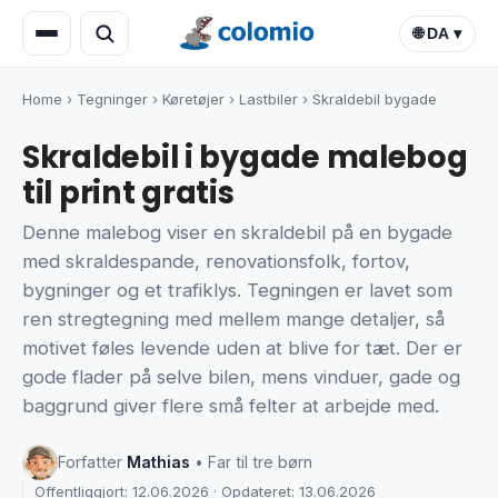
🌐 DA ▾
Home
›
Tegninger
›
Køretøjer
›
Lastbiler
›
Skraldebil bygade
Skraldebil i bygade malebog
til print gratis
Denne malebog viser en skraldebil på en bygade
med skraldespande, renovationsfolk, fortov,
bygninger og et trafiklys. Tegningen er lavet som
ren stregtegning med mellem mange detaljer, så
motivet føles levende uden at blive for tæt. Der er
gode flader på selve bilen, mens vinduer, gade og
baggrund giver flere små felter at arbejde med.
Forfatter
Mathias
• Far til tre børn
Offentliggjort: 12.06.2026 · Opdateret: 13.06.2026