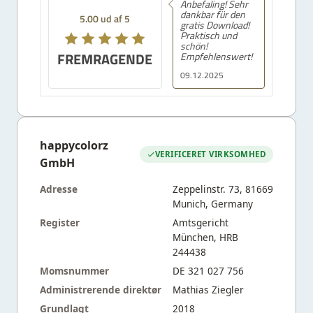
Anbefaling! Sehr
dankbar für den
5.00 ud af 5
gratis Download!
Praktisch und
schön!
FREMRAGENDE
Empfehlenswert!
09.12.2025
happycolorz
VERIFICERET VIRKSOMHED
GmbH
Adresse
Zeppelinstr. 73, 81669
Munich, Germany
Register
Amtsgericht
München, HRB
244438
Momsnummer
DE 321 027 756
Administrerende direktør
Mathias Ziegler
Grundlagt
2018