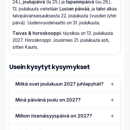
24.),
joulupäivä
(la 25.) ja
tapaninpäivä
(su 26.).
13. joulukuuta vietetään
Lucian päivää
, ja
talvi
alkaa
talvipäivänseisauksesta 22. joulukuuta (vuoden lyhin
päivä). Uudenvuodenaatto on 31. joulukuuta.
Taivas & horoskooppi:
täysikuu on 13. joulukuuta
2027. Horoskooppi: Jousimies 21. joulukuuta asti,
sitten Kauris.
Usein kysytyt kysymykset
Mitkä ovat joulukuun 2027 juhlapyhät?
Minä päivänä joulu on 2027?
Milloin itsenäisyyspäivä on 2027?