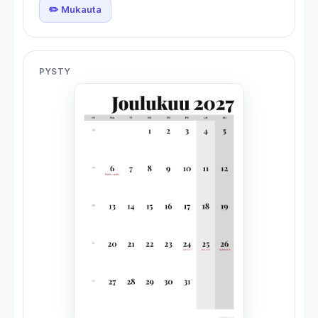
✏️ Mukauta
PYSTY