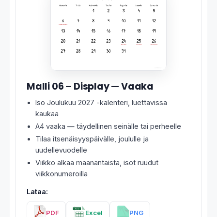
Malli 06 – Display — Vaaka
Iso Joulukuu 2027 -kalenteri, luettavissa
kaukaa
A4 vaaka — täydellinen seinälle tai perheelle
Tilaa itsenäisyyspäivälle, joululle ja
uudellevuodelle
Viikko alkaa maanantaista, isot ruudut
viikkonumeroilla
Lataa:
PDF
Excel
PNG