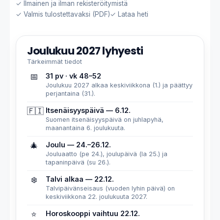
✓ Ilmainen ja ilman rekisteröitymistä
✓ Valmis tulostettavaksi (PDF)
✓ Lataa heti
Joulukuu 2027 lyhyesti
Tärkeimmät tiedot
📅
31 pv · vk 48–52
Joulukuu 2027 alkaa keskiviikkona (1.) ja päättyy
perjantaina (31.).
🇫🇮
Itsenäisyyspäivä — 6.12.
Suomen itsenäisyyspäivä on juhlapyhä,
maanantaina 6. joulukuuta.
🎄
Joulu — 24.–26.12.
Jouluaatto (pe 24.), joulupäivä (la 25.) ja
tapaninpäivä (su 26.).
❄️
Talvi alkaa — 22.12.
Talvipäivänseisaus (vuoden lyhin päivä) on
keskiviikkona 22. joulukuuta 2027.
⭐
Horoskooppi vaihtuu 22.12.