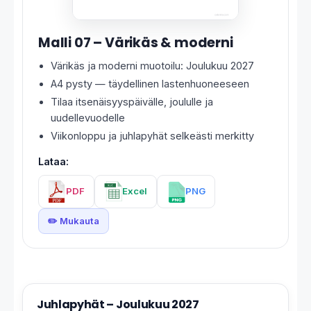
Malli 07 – Värikäs & moderni
Värikäs ja moderni muotoilu: Joulukuu 2027
A4 pysty — täydellinen lastenhuoneeseen
Tilaa itsenäisyyspäivälle, joululle ja
uudellevuodelle
Viikonloppu ja juhlapyhät selkeästi merkitty
Lataa:
PDF
Excel
PNG
✏️ Mukauta
Juhlapyhät – Joulukuu 2027