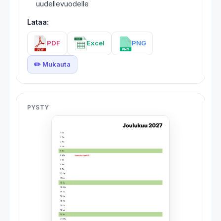
uudellevuodelle
Lataa:
PDF
Excel
PNG
✏️ Mukauta
PYSTY