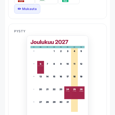
✏️ Mukauta
PYSTY