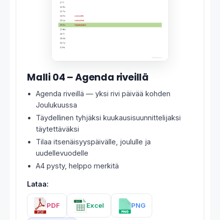
Malli 04 – Agenda riveillä
Agenda riveillä — yksi rivi päivää kohden
Joulukuussa
Täydellinen tyhjäksi kuukausisuunnittelijaksi
täytettäväksi
Tilaa itsenäisyyspäivälle, joululle ja
uudellevuodelle
A4 pysty, helppo merkitä
Lataa:
PDF
Excel
PNG