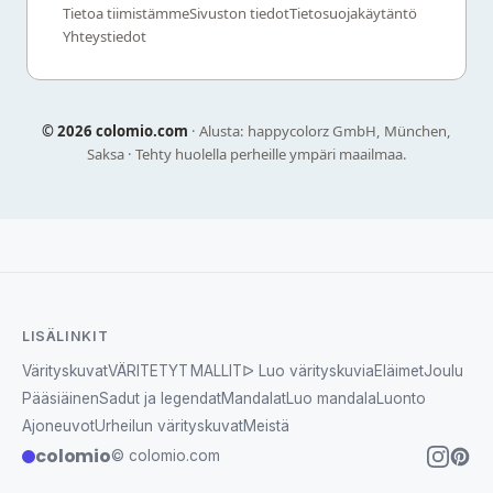
Tietoa tiimistämme
Sivuston tiedot
Tietosuojakäytäntö
Yhteystiedot
©
2026 colomio.com
· Alusta: happycolorz GmbH, München,
Saksa · Tehty huolella perheille ympäri maailmaa.
LISÄLINKIT
Värityskuvat
VÄRITETYT MALLIT
ᐅ Luo värityskuvia
Eläimet
Joulu
Pääsiäinen
Sadut ja legendat
Mandalat
Luo mandala
Luonto
Ajoneuvot
Urheilun värityskuvat
Meistä
colomio
© colomio.com