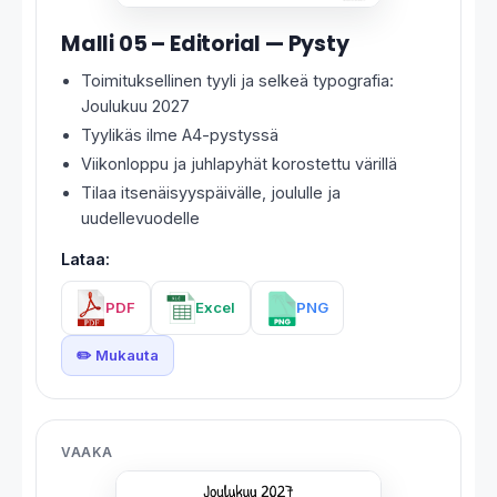
Malli 05 – Editorial — Pysty
Toimituksellinen tyyli ja selkeä typografia:
Joulukuu 2027
Tyylikäs ilme A4-pystyssä
Viikonloppu ja juhlapyhät korostettu värillä
Tilaa itsenäisyyspäivälle, joululle ja
uudellevuodelle
Lataa:
PDF
Excel
PNG
✏️ Mukauta
VAAKA