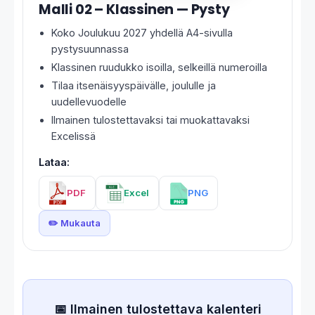
Malli 02 – Klassinen — Pysty
Koko Joulukuu 2027 yhdellä A4-sivulla
pystysuunnassa
Klassinen ruudukko isoilla, selkeillä numeroilla
Tilaa itsenäisyyspäivälle, joululle ja
uudellevuodelle
Ilmainen tulostettavaksi tai muokattavaksi
Excelissä
Lataa:
PDF
Excel
PNG
✏️ Mukauta
📅 Ilmainen tulostettava kalenteri