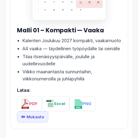
Malli 01 – Kompakti — Vaaka
Kalenteri Joulukuu 2027 kompakti, vaakamuoto
A4 vaaka — täydellinen työpöydälle tai seinälle
Tilaa itsenäisyyspäivälle, joululle ja
uudellevuodelle
Viikko maanantaista sunnuntaihin,
viikkonumeroilla ja juhlapyhillä
Lataa:
PDF
Excel
PNG
✏️ Mukauta