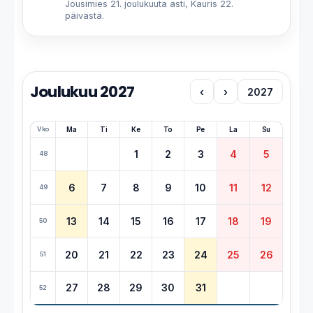
Jousimies 21. joulukuuta asti, Kauris 22.
päivästä.
Joulukuu 2027
‹
›
2027
Vko
Ma
Ti
Ke
To
Pe
La
Su
1
2
3
4
5
48
6
7
8
9
10
11
12
49
13
14
15
16
17
18
19
50
20
21
22
23
24
25
26
51
27
28
29
30
31
52