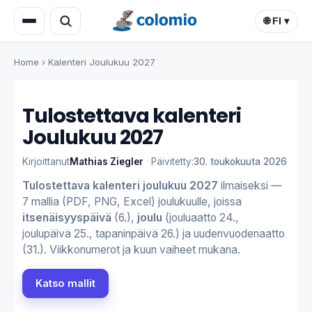
🌐 FI ▾
Home
›
Kalenteri Joulukuu 2027
Tulostettava kalenteri
Joulukuu 2027
Kirjoittanut
Mathias Ziegler
·
Päivitetty:
30. toukokuuta 2026
Tulostettava kalenteri joulukuu 2027
ilmaiseksi —
7 mallia (PDF, PNG, Excel) joulukuulle, joissa
itsenäisyyspäivä
(6.),
joulu
(jouluaatto 24.,
joulupäivä 25., tapaninpäivä 26.) ja uudenvuodenaatto
(31.). Viikkonumerot ja kuun vaiheet mukana.
Katso mallit