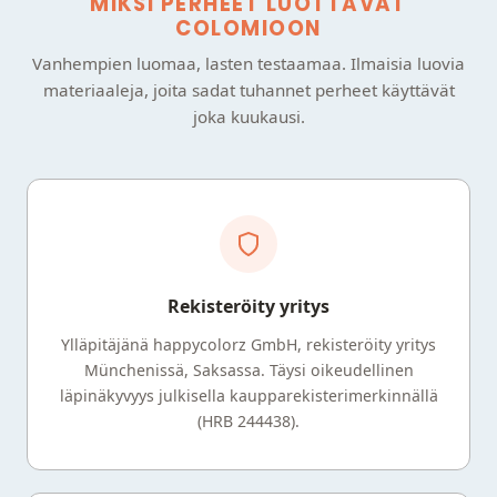
MIKSI PERHEET LUOTTAVAT
COLOMIOON
Vanhempien luomaa, lasten testaamaa. Ilmaisia luovia
materiaaleja, joita sadat tuhannet perheet käyttävät
joka kuukausi.
Rekisteröity yritys
Ylläpitäjänä happycolorz GmbH, rekisteröity yritys
Münchenissä, Saksassa. Täysi oikeudellinen
läpinäkyvyys julkisella kaupparekisterimerkinnällä
(HRB 244438).