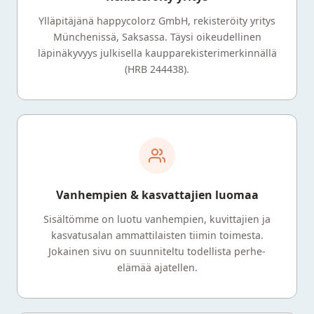
Ylläpitäjänä happycolorz GmbH, rekisteröity yritys
Münchenissä, Saksassa. Täysi oikeudellinen
läpinäkyvyys julkisella kaupparekisterimerkinnällä
(HRB 244438).
Vanhempien & kasvattajien luomaa
Sisältömme on luotu vanhempien, kuvittajien ja
kasvatusalan ammattilaisten tiimin toimesta.
Jokainen sivu on suunniteltu todellista perhe-
elämää ajatellen.