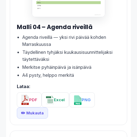
Malli 04 – Agenda riveillä
Agenda riveillä — yksi rivi päivää kohden
Marraskuussa
Täydellinen tyhjäksi kuukausisuunnittelijaksi
täytettäväksi
Merkitse pyhäinpäivä ja isänpäivä
A4 pysty, helppo merkitä
Lataa:
PDF
Excel
PNG
✏️ Mukauta