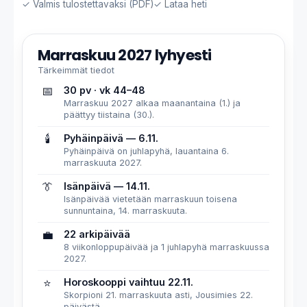
✓ Valmis tulostettavaksi (PDF)
✓ Lataa heti
Marraskuu 2027 lyhyesti
Tärkeimmät tiedot
📅
30 pv · vk 44–48
Marraskuu 2027 alkaa maanantaina (1.) ja
päättyy tiistaina (30.).
🕯️
Pyhäinpäivä — 6.11.
Pyhäinpäivä on juhlapyhä, lauantaina 6.
marraskuuta 2027.
👔
Isänpäivä — 14.11.
Isänpäivää vietetään marraskuun toisena
sunnuntaina, 14. marraskuuta.
💼
22 arkipäivää
8 viikonloppupäivää ja 1 juhlapyhä marraskuussa
2027.
⭐
Horoskooppi vaihtuu 22.11.
Skorpioni 21. marraskuuta asti, Jousimies 22.
päivästä.