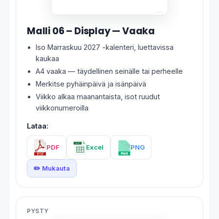
Malli 06 – Display — Vaaka
Iso Marraskuu 2027 -kalenteri, luettavissa
kaukaa
A4 vaaka — täydellinen seinälle tai perheelle
Merkitse pyhäinpäivä ja isänpäivä
Viikko alkaa maanantaista, isot ruudut
viikkonumeroilla
Lataa:
PDF
Excel
PNG
✏️ Mukauta
PYSTY