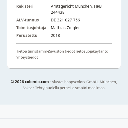
Rekisteri
Amtsgericht München, HRB
244438
ALV-tunnus
DE 321 027 756
Toimitusjohtaja
Mathias Ziegler
Perustettu
2018
Tietoa tiimistämme
Sivuston tiedot
Tietosuojakäytäntö
Yhteystiedot
©
2026 colomio.com
· Alusta: happycolorz GmbH, München,
Saksa · Tehty huolella perheille ympäri maailmaa.