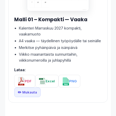
Malli 01 – Kompakti — Vaaka
Kalenteri Marraskuu 2027 kompakti,
vaakamuoto
A4 vaaka — täydellinen työpöydälle tai seinälle
Merkitse pyhäinpäivä ja isänpäivä
Viikko maanantaista sunnuntaihin,
viikkonumeroilla ja juhlapyhillä
Lataa:
PDF
Excel
PNG
✏️ Mukauta