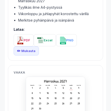
Marraskuu 2027
Tyylikäs ilme A4-pystyssä
Viikonloppu ja juhlapyhät korostettu värillä
Merkitse pyhäinpäivä ja isänpäivä
Lataa:
PDF
Excel
PNG
✏️ Mukauta
VAAKA