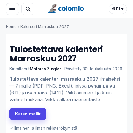
🌐 FI ▾
Home
›
Kalenteri Marraskuu 2027
Tulostettava kalenteri
Marraskuu 2027
Kirjoittanut
Mathias Ziegler
·
Päivitetty:
30. toukokuuta 2026
Tulostettava kalenteri marraskuu 2027
ilmaiseksi
— 7 mallia (PDF, PNG, Excel), joissa
pyhäinpäivä
(6.11.) ja
isänpäivä
(14.11.). Viikkonumerot ja kuun
vaiheet mukana. Viikko alkaa maanantaista.
Katso mallit
✓ Ilmainen ja ilman rekisteröitymistä