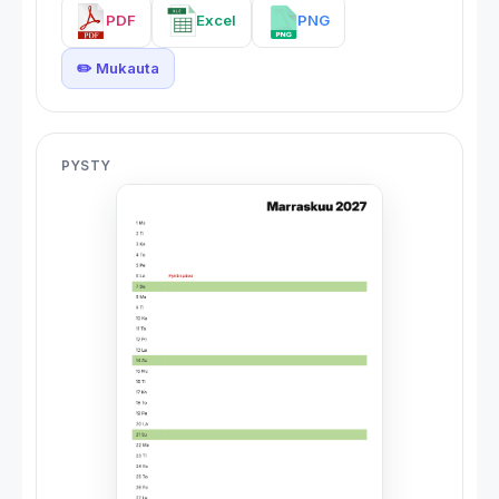
PDF
Excel
PNG
✏️ Mukauta
PYSTY