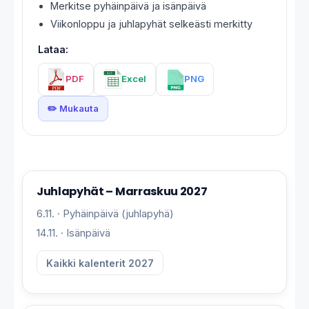
Merkitse pyhäinpäivä ja isänpäivä
Viikonloppu ja juhlapyhät selkeästi merkitty
Lataa:
PDF
Excel
PNG
✏️ Mukauta
Juhlapyhät – Marraskuu 2027
6.11. · Pyhäinpäivä (juhlapyhä)
14.11. · Isänpäivä
Kaikki kalenterit 2027