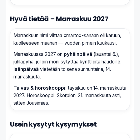
Hyvä tietää – Marraskuu 2027
Marraskuun nimi viittaa «marto»-sanaan eli karuun,
kuolleeseen maahan — vuoden pimein kuukausi.
Marraskuussa 2027 on
pyhäinpäivä
(lauantai 6.),
juhlapyhä, jolloin moni sytyttää kynttilöitä haudoille.
Isänpäivää
vietetään toisena sunnuntaina, 14.
marraskuuta.
Taivas & horoskooppi:
täysikuu on 14. marraskuuta
2027. Horoskooppi: Skorpioni 21. marraskuuta asti,
sitten Jousimies.
Usein kysytyt kysymykset