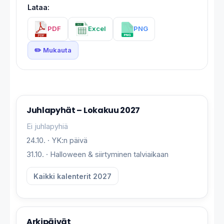
Lataa:
PDF
Excel
PNG
✏️ Mukauta
Juhlapyhät – Lokakuu 2027
Ei juhlapyhiä
24.10. · YK:n päivä
31.10. · Halloween & siirtyminen talviaikaan
Kaikki kalenterit 2027
Arkipäivät