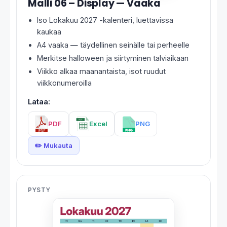
Malli 06 – Display — Vaaka
Iso Lokakuu 2027 -kalenteri, luettavissa
kaukaa
A4 vaaka — täydellinen seinälle tai perheelle
Merkitse halloween ja siirtyminen talviaikaan
Viikko alkaa maanantaista, isot ruudut
viikkonumeroilla
Lataa:
PDF
Excel
PNG
✏️ Mukauta
PYSTY