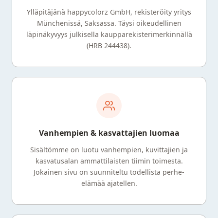
Ylläpitäjänä happycolorz GmbH, rekisteröity yritys
Münchenissä, Saksassa. Täysi oikeudellinen
läpinäkyvyys julkisella kaupparekisterimerkinnällä
(HRB 244438).
Vanhempien & kasvattajien luomaa
Sisältömme on luotu vanhempien, kuvittajien ja
kasvatusalan ammattilaisten tiimin toimesta.
Jokainen sivu on suunniteltu todellista perhe-
elämää ajatellen.