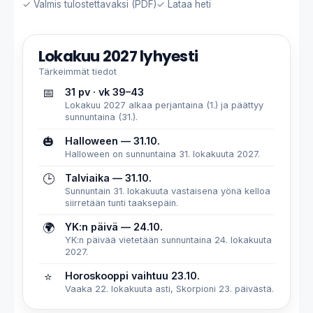
✓ Valmis tulostettavaksi (PDF)
✓ Lataa heti
Lokakuu 2027 lyhyesti
Tärkeimmät tiedot
📅
31 pv · vk 39–43
Lokakuu 2027 alkaa perjantaina (1.) ja päättyy
sunnuntaina (31.).
🎃
Halloween — 31.10.
Halloween on sunnuntaina 31. lokakuuta 2027.
🕒
Talviaika — 31.10.
Sunnuntain 31. lokakuuta vastaisena yönä kelloa
siirretään tunti taaksepäin.
🌍
YK:n päivä — 24.10.
YK:n päivää vietetään sunnuntaina 24. lokakuuta
2027.
⭐
Horoskooppi vaihtuu 23.10.
Vaaka 22. lokakuuta asti, Skorpioni 23. päivästä.