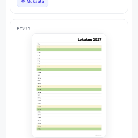
✏️ Mukauta
PYSTY