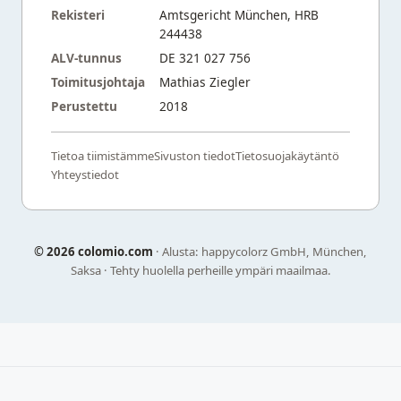
Rekisteri
Amtsgericht München, HRB
244438
ALV-tunnus
DE 321 027 756
Toimitusjohtaja
Mathias Ziegler
Perustettu
2018
Tietoa tiimistämme
Sivuston tiedot
Tietosuojakäytäntö
Yhteystiedot
©
2026 colomio.com
· Alusta: happycolorz GmbH, München,
Saksa · Tehty huolella perheille ympäri maailmaa.