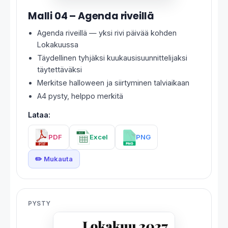
Malli 04 – Agenda riveillä
Agenda riveillä — yksi rivi päivää kohden
Lokakuussa
Täydellinen tyhjäksi kuukausisuunnittelijaksi
täytettäväksi
Merkitse halloween ja siirtyminen talviaikaan
A4 pysty, helppo merkitä
Lataa:
PDF
Excel
PNG
✏️ Mukauta
PYSTY