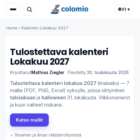
🌐 FI ▾
Home
›
Kalenteri Lokakuu 2027
Tulostettava kalenteri
Lokakuu 2027
Kirjoittanut
Mathias Ziegler
·
Päivitetty:
30. toukokuuta 2026
Tulostettava kalenteri lokakuu 2027
ilmaiseksi — 7
mallia (PDF, PNG, Excel) syksylle, joissa siirtyminen
talviaikaan
ja
halloween
31. lokakuuta. Viikkonumerot
ja kuun vaiheet mukana.
Katso mallit
✓ Ilmainen ja ilman rekisteröitymistä